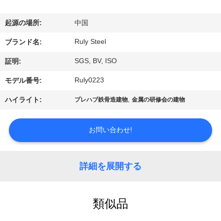
デ
オ
起源の場所:
中国
Ruly Steel
ブランド名:
VR
SGS, BV, ISO
証明:
シ
Ruly0223
モデル番号:
ョ
,
ハイライト:
プレハブ鉄骨造建物
金属の研修会の建物
ー
お問い合わせ!
私
達
詳細を展開する
に
つ
類似品