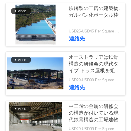
い
鉄鋼製の工房の建築物,
て
ガルバン化ポータル枠
工
USD25-USD45 Per Square Meter MOQ:200平方メートル
連絡先
場
旅
オーストラリアは鉄骨
構造の研修会の現代タ
行
イプ トラス屋根を組立
て式に作りました
USD29-USD99 Per Square Meter MOQ:500 平方メートル
品
連絡先
質
中二階の金属の研修会
管
の構造が付いている現
代鉄骨構造の工場建物
理
USD29-USD99 Per Square Meter MOQ:500 平方メートル