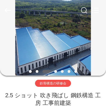
ー.
Copyright
©
2019
-
2026
Qingdao
Ruly
家
Steel
Engineering
Co.,Ltd.
All
Rights
Reserved.
プ
ロ
ダ
ク
ト
鉄骨構造の研修会
2.5 ショット 吹き飛ばし 鋼鉄構造 工
ビ
房 工事前建築