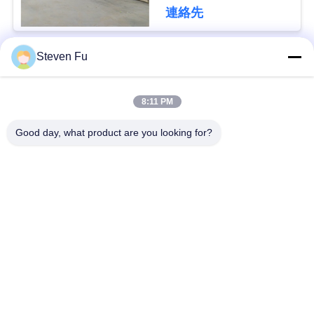
連絡先
私
達
Steven Fu
人気カテゴリ
すべて
に
8:11 PM
連
鋼構造倉庫
鉄骨構造の研修会
Good day, what product are you looking for?
絡
鉄骨構造の構造
鉄骨構造の製作
し
な
プレハブの鉄骨フレ
PEBの鋼鉄建物
ームの建物
さ
い
構造スチールのビー
鉄骨構造の格納庫
ム
ニ