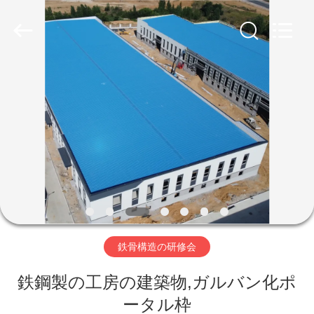
ー.
Copyright
©
2019
-
2026
Qingdao
Ruly
家
Steel
Engineering
Co.,Ltd.
All
Rights
Reserved.
プ
ロ
ダ
ク
ト
鉄骨構造の研修会
鉄鋼製の工房の建築物,ガルバン化ポ
ビ
ータル枠