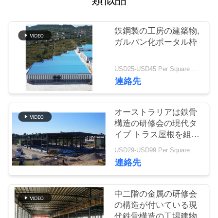
い
て
鉄鋼製の工房の建築物,
ガルバン化ポータル枠
工
USD25-USD45 Per Square Meter MOQ:200平方メートル
場
連絡先
旅
行
オーストラリアは鉄骨
構造の研修会の現代タ
イプ トラス屋根を組立
品
て式に作りました
USD29-USD99 Per Square Meter MOQ:500 平方メートル
連絡先
質
管
中二階の金属の研修会
理
の構造が付いている現
代鉄骨構造の工場建物