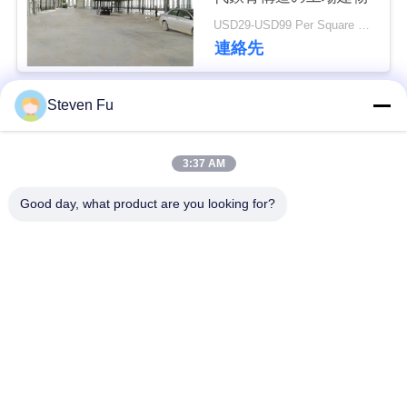
USD29-USD99 Per Square Meter MOQ:500 平方メートル
私
連絡先
達
Steven Fu
に
人気カテゴリ
すべて
連
3:37 AM
絡
鋼構造倉庫
鉄骨構造の研修会
Good day, what product are you looking for?
し
鉄骨構造の構造
鉄骨構造の製作
な
さ
プレハブの鉄骨フレ
PEBの鋼鉄建物
ームの建物
い
構造スチールのビー
鉄骨構造の格納庫
ム
ニ