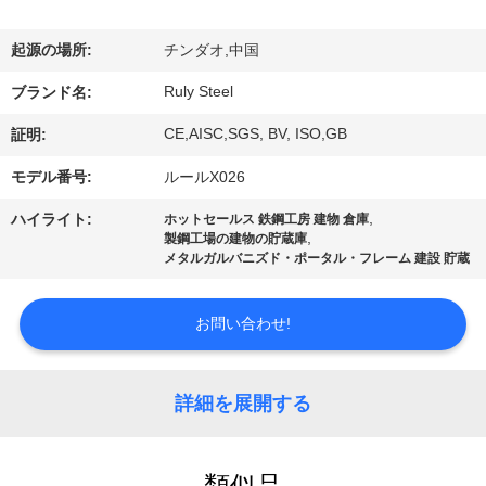
デ
オ
起源の場所:
チンダオ,中国
Ruly Steel
ブランド名:
VR
CE,AISC,SGS, BV, ISO,GB
証明:
シ
モデル番号:
ルールX026
ョ
,
ハイライト:
ホットセールス 鉄鋼工房 建物 倉庫
ー
,
製鋼工場の建物の貯蔵庫
メタルガルバニズド・ポータル・フレーム 建設 貯蔵
私
お問い合わせ!
達
に
詳細を展開する
つ
類似品