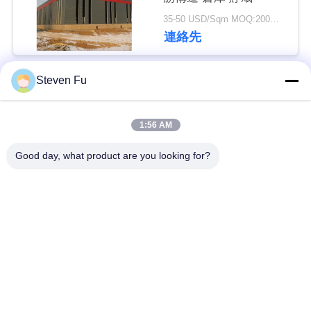
35-50 USD/Sqm MOQ:200平方メートル
私
連絡先
達
Steven Fu
に
人気カテゴリ
すべて
連
1:56 AM
絡
鋼構造倉庫
鉄骨構造の研修会
Good day, what product are you looking for?
し
鉄骨構造の構造
鉄骨構造の製作
な
さ
プレハブの鉄骨フレ
PEBの鋼鉄建物
ームの建物
い
構造スチールのビー
鉄骨構造の格納庫
ム
ニ