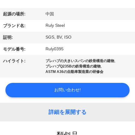
デ
オ
起源の場所:
中国
Ruly Steel
ブランド名:
VR
SGS, BV, ISO
証明:
シ
Ruly0395
モデル番号:
ョ
,
ハイライト:
プレハブの大きいスパンの鉄骨構造の建物
ー
,
プレハブQ235Bの鉄骨構造の建物
ASTM A36の自動車製造業の研修会
私
お問い合わせ!
達
に
詳細を展開する
つ
類似品