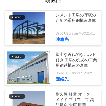
い
て
シメント工場の貯蔵の
ための重用鋼構造倉庫
工
35-50 USD/Sqm MOQ:200平方メートル
場
連絡先
旅
行
堅牢な近代的なボルト
付き 工場のための工業
用鋼鉄構造の倉庫
品
USD29-USD49 Per Square Meter MOQ:200平方メートル
連絡先
質
管
耐久性 軽量 オーダー
理
メイド プリファブ 鋼
筋構造 倉庫 貯蔵