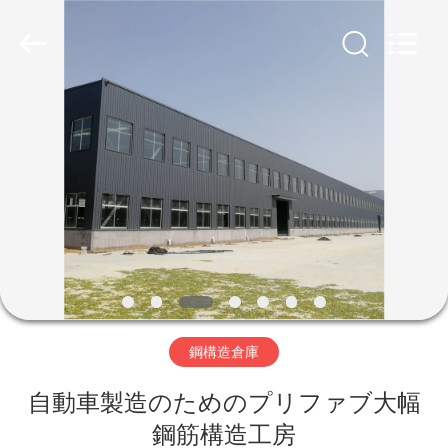
ー.
Copyright
©
2019
-
2026
Qingdao
Ruly
家
Steel
Engineering
Co.,Ltd.
All
Rights
Reserved.
プ
ロ
ダ
ク
ト
鋼構造倉庫
自動車製造のためのプリファブ大幅
ビ
鋼筋構造工房