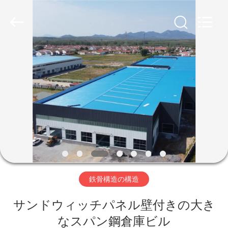
ー.
Copyright
©
2019
-
2026
Qingdao
Ruly
家
Steel
Engineering
Co.,Ltd.
All
Rights
Reserved.
プ
ロ
ダ
ク
ト
鉄骨構造の構造
サンドウィッチパネル壁付きの大き
ビ
なスパン鋼倉庫ビル