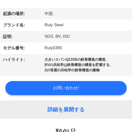
デ
オ
起源の場所:
中国
Ruly Steel
ブランド名:
VR
SGS, BV, ISO
証明:
シ
Ruly0385
モデル番号:
ョ
,
ハイライト:
大きいスパンQ235Bの鉄骨構造の構造
ー
,
BVの兵站学は鉄骨構造の構造を貯蔵する
Zの母屋の兵站学の鉄骨構造の建物
私
お問い合わせ!
達
に
詳細を展開する
つ
類似品