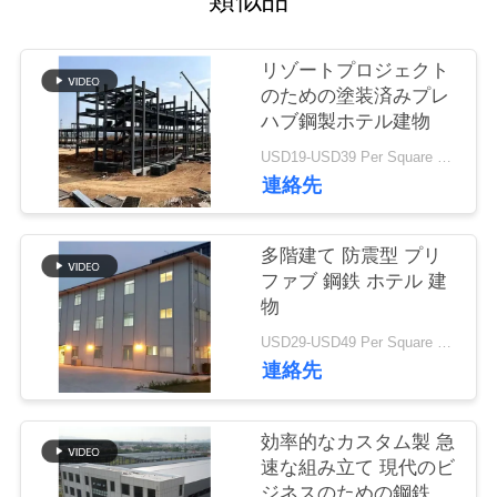
い
て
リゾートプロジェクト
のための塗装済みプレ
工
ハブ鋼製ホテル建物
USD19-USD39 Per Square Meter MOQ:200平方メートル
場
連絡先
旅
行
多階建て 防震型 プリ
ファブ 鋼鉄 ホテル 建
物
品
USD29-USD49 Per Square Meter MOQ:200平方メートル
連絡先
質
管
効率的なカスタム製 急
理
速な組み立て 現代のビ
ジネスのための鋼鉄オ