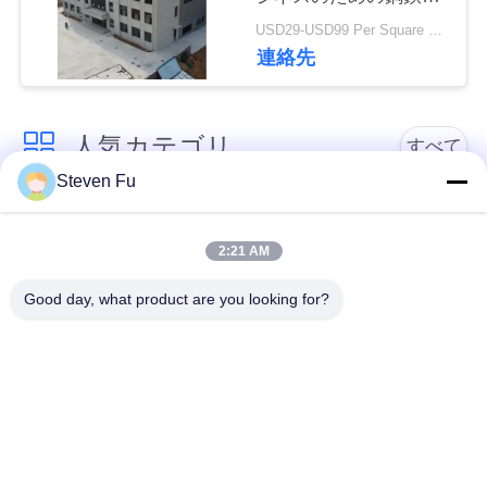
フィスビル
USD29-USD99 Per Square Meter MOQ:200平方メートル
私
連絡先
達
に
人気カテゴリ
すべて
連
Steven Fu
絡
鋼構造倉庫
鉄骨構造の研修会
2:21 AM
し
鉄骨構造の構造
鉄骨構造の製作
Good day, what product are you looking for?
な
さ
プレハブの鉄骨フレ
PEBの鋼鉄建物
ームの建物
い
構造スチールのビー
鉄骨構造の格納庫
ム
ニ