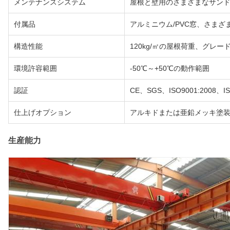
メンテナンスシステム
屋根と壁用のさまざまなサン
付属品
アルミニウム/PVC窓、さまざ
構造性能
120kg/㎡の屋根荷重、グレ
環境許容範囲
-50℃～+50℃の動作範囲
認証
CE、SGS、ISO9001:2008、IS
仕上げオプション
アルキドまたは亜鉛メッキ塗
生産能力