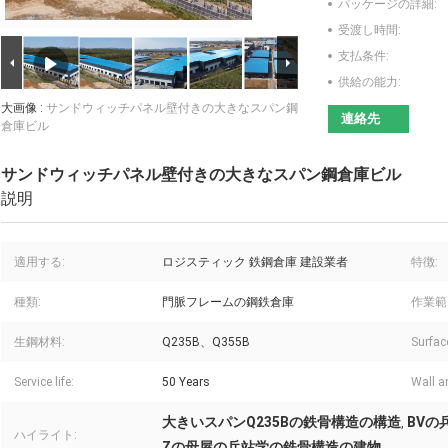
パッケージの詳細:
受渡し時間:
支払条件:
供給の能力:
大画像 :
サンドウィッチパネル壁付きの大きなスパン鋼
連絡先
倉庫ビル
サンドウィッチパネル壁付きの大きなスパン鋼倉庫ビル
説明
適用する:
ロジスティック 鉄鋼倉庫 建設業者
特徴:
種類:
門脈フレームの鋼鉄倉庫
作業範
生鋼材料:
Q235B、Q355B
Surfac
Service life:
50 Years
Wall a
大きいスパンQ235Bの鉄骨構造の構造
BVの
,
ハイライト:
Zの母屋の兵站学の鉄骨構造の建物