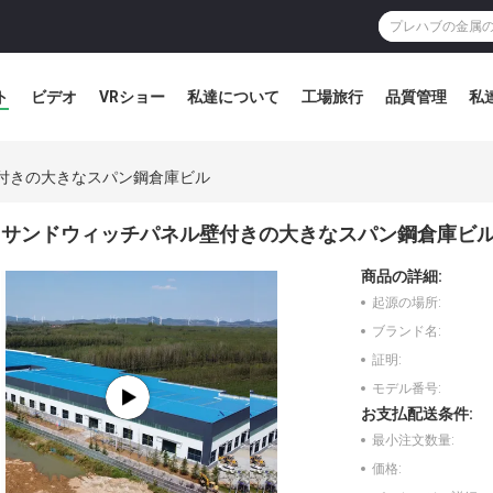
ト
ビデオ
VRショー
私達について
工場旅行
品質管理
私
付きの大きなスパン鋼倉庫ビル
サンドウィッチパネル壁付きの大きなスパン鋼倉庫ビ
商品の詳細:
起源の場所:
ブランド名:
証明:
モデル番号:
お支払配送条件:
最小注文数量:
価格: