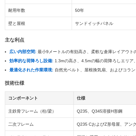
耐用年数
50年
壁と屋根
サンドイッチパネル
主な利点
広い内部空間:
最小9メートルの有効高さ、柔軟な倉庫レイアウトのため
効率的な荷降ろし設備:
1.3mの高さ、4.5mの幅の荷降ろしエリ
最適化された作業環境:
自然光ベルト、屋根換気扇、およびコラン
技術仕様
コンポーネント
仕様
主鉄骨フレーム（柱/梁）
Q235、Q345溶接H形鋼
二次フレーム
Q235 CおよびZ形母屋、ア