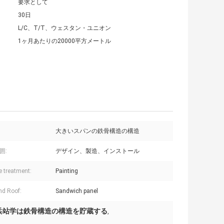
要求として
30日
L/C、T/T、ウェスタン・ユニオン
1ヶ月あたりの20000平方メートル
大きいスパンの鉄骨構造の構造
囲:
デザイン、製造、インストール
e treatment:
Painting
nd Roof:
Sandwich panel
兵站学は鉄骨構造の構造を貯蔵する
,