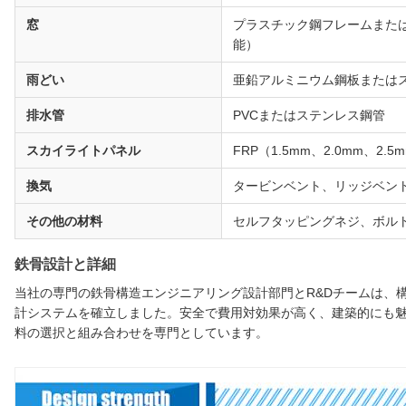
窓
プラスチック鋼フレームまた
能）
雨どい
亜鉛アルミニウム鋼板または
排水管
PVCまたはステンレス鋼管
スカイライトパネル
FRP（1.5mm、2.0mm、2
換気
タービンベント、リッジベン
その他の材料
セルフタッピングネジ、ボル
鉄骨設計と詳細
当社の専門の鉄骨構造エンジニアリング設計部門とR&Dチームは、
計システムを確立しました。安全で費用対効果が高く、建築的にも
料の選択と組み合わせを専門としています。