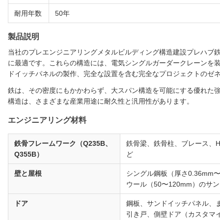
耐用年数
50年
製品説明
当社のプレエンジニアリングメタルビルディング構造建設プレハブ
に最適です。これらの構造には、電気シングルガーダークレーンを
ドイッチパネルの製作、完全な設置を含む完全なプロジェクトのゼ
鉄は、その密度にもかかわらず、大スパン構造を可能にする優れた
構造は、さまざまな産業用途に耐久性と汎用性があります。
エンジニアリング材料
鉄骨フレームワーク（Q235B、
鉄骨梁、鉄骨柱、ブレース、
Q355B）
ど
壁と屋根
シングル鋼板（厚さ0.36mm
ウール（50〜120mm）のサ
ドア
鋼板、サンドイッチパネル、
引き戸、側壁ドア（カスタマ