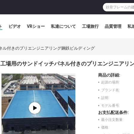
ト
ビデオ
VRショー
私達について
工場旅行
品質管理
私
ネル付きのプリエンジニアリング鋼鉄ビルディング
工場用のサンドイッチパネル付きのプリエンジニアリ
商品の詳細:
起源の場所:
ブランド名:
証明:
モデル番号:
お支払配送条件:
最小注文数量:
価格: