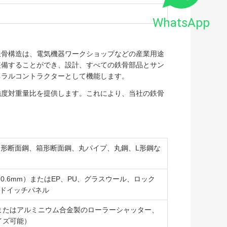
WhatsApp
鉄骨構造は、電気機器ワークショップなどの産業用途
装備することができ、設計、すべての鉄骨部品とサン
ネラルコントラクターとして機能します。
強度対重量比を提供します。これにより、当社の鉄骨
H形断面鋼、箱形断面鋼、丸パイプ、丸鋼、L形鋼な
〜0.6mm）またはEP、PU、グラスウール、ロック
ンドイッチパネル
またはアルミニウム合金製のローラーシャッター、
イズ可能）