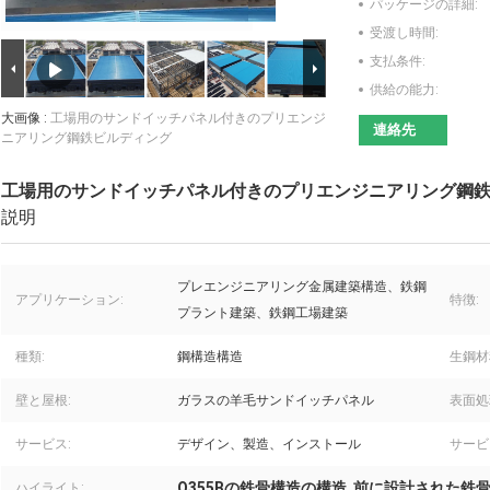
パッケージの詳細:
受渡し時間:
支払条件:
供給の能力:
大画像 :
工場用のサンドイッチパネル付きのプリエンジ
連絡先
ニアリング鋼鉄ビルディング
工場用のサンドイッチパネル付きのプリエンジニアリング鋼
説明
プレエンジニアリング金属建築構造、鉄鋼
アプリケーション:
特徴:
プラント建築、鉄鋼工場建築
種類:
鋼構造構造
生鋼材
壁と屋根:
ガラスの羊毛サンドイッチパネル
表面処
サービス:
デザイン、製造、インストール
サービ
Q355Bの鉄骨構造の構造
前に設計された鉄
ハイライト:
,