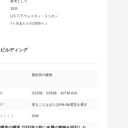
要求として
30日
L/C,T/T,ウェスタン・ユニオン
1ヶ月あたりの2000トン
鉄ビルディング
製鉄所の建物
料:
Q235B、Q355B、ASTM A36、
理:
塗ることはまたはHot-dip電流を通す
スライフ:
50年
骨構造の構造
Q355Bは前に金属の建物を設計した
,