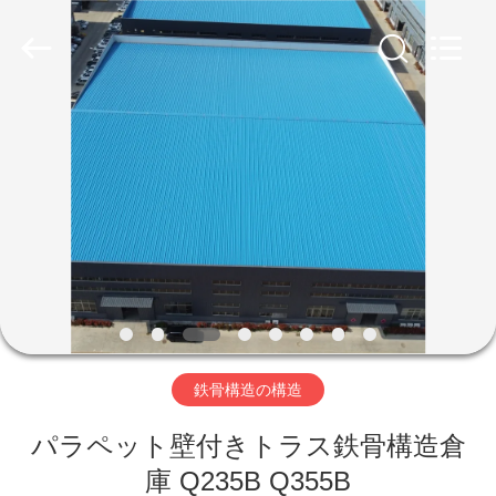
ー.
Copyright
©
2019
-
2026
Qingdao
Ruly
家
Steel
Engineering
Co.,Ltd.
All
Rights
Reserved.
プ
ロ
ダ
ク
ト
鉄骨構造の構造
パラペット壁付きトラス鉄骨構造倉
ビ
庫 Q235B Q355B