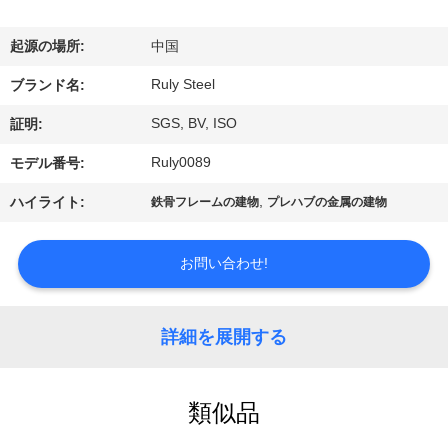
デ
オ
起源の場所:
中国
Ruly Steel
ブランド名:
VR
SGS, BV, ISO
証明:
シ
Ruly0089
モデル番号:
ョ
,
ハイライト:
鉄骨フレームの建物
プレハブの金属の建物
ー
お問い合わせ!
私
達
詳細を展開する
に
つ
類似品