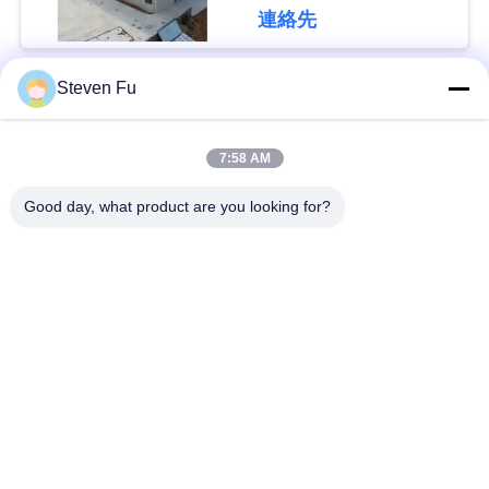
連絡先
私
達
Steven Fu
人気カテゴリ
すべて
に
7:58 AM
連
鋼構造倉庫
鉄骨構造の研修会
Good day, what product are you looking for?
絡
鉄骨構造の構造
鉄骨構造の製作
し
な
プレハブの鉄骨フレ
PEBの鋼鉄建物
ームの建物
さ
い
構造スチールのビー
鉄骨構造の格納庫
ム
ニ