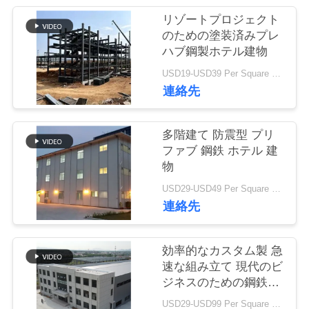
い
リゾートプロジェクト
て
のための塗装済みプレ
ハブ鋼製ホテル建物
工
USD19-USD39 Per Square Meter MOQ:200平方メートル
連絡先
場
旅
多階建て 防震型 プリ
ファブ 鋼鉄 ホテル 建
行
物
USD29-USD49 Per Square Meter MOQ:200平方メートル
品
連絡先
質
効率的なカスタム製 急
管
速な組み立て 現代のビ
ジネスのための鋼鉄オ
理
フィスビル
USD29-USD99 Per Square Meter MOQ:200平方メートル