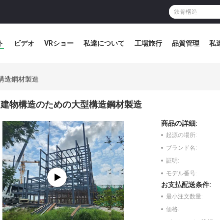
ト
ビデオ
VRショー
私達について
工場旅行
品質管理
私
構造鋼材製造
建物構造のための大型構造鋼材製造
商品の詳細:
起源の場所:
ブランド名:
証明:
モデル番号:
お支払配送条件:
最小注文数量:
価格: