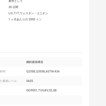
要求として
30 日間
L/C,T/T,ウェスタン・ユニオン
1 ヶ月あたりの 2000 トン
鋼鉄建築構造
材料:
Q235B,Q355B,ASTM A36
た爆発レベル:
SA25
:
ISO9001,TUV,BV,CE,GB