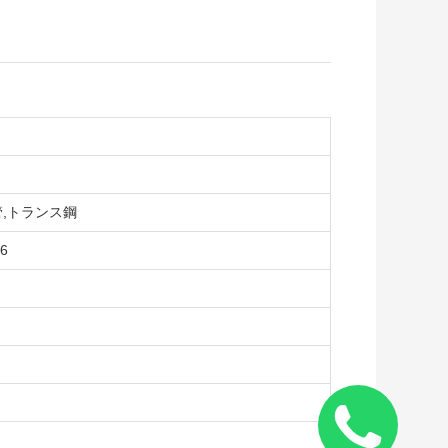
管,トランス鋼
6