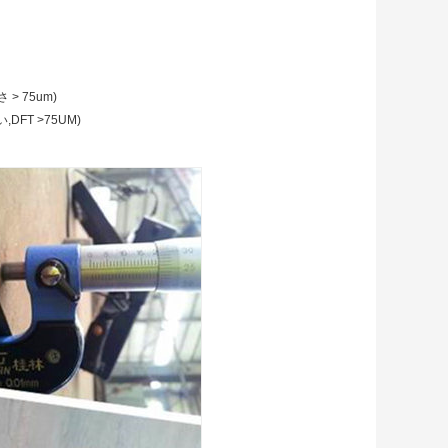
> 75um)
T >75UM)