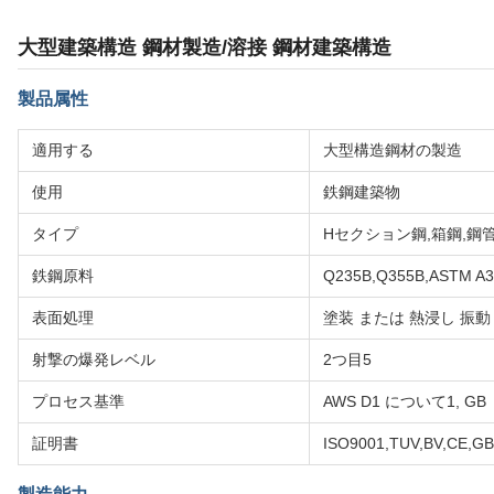
大型建築構造 鋼材製造/溶接 鋼材建築構造
製品属性
適用する
大型構造鋼材の製造
使用
鉄鋼建築物
タイプ
Hセクション鋼,箱鋼,鋼
鉄鋼原料
Q235B,Q355B,ASTM A3
表面処理
塗装 または 熱浸し 振動
射撃の爆発レベル
2つ目5
プロセス基準
AWS D1 について1, GB
証明書
ISO9001,TUV,BV,CE,GB