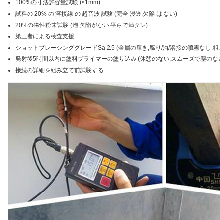
100%の寸法許容量試験 (<1mm)
試料の 20% の 溶接線 の 超音波 試験 (完全 浸透,欠陥 は ない)
20%の磁性粉末試験 (泡,欠陥がない,平らで満タン)
第三者による検査支援
ショットブレーシンググレードSa 2.5 (金属の輝き,腐り/油/溶接の噴霧なし,粗さ 
発射後5時間以内に塗料プライマーの塗り込み (休憩のない,スムーズで塵のない,DF
接続の詳細を組み立て前試験する