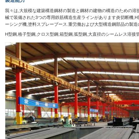
製造能力
我々は,大規模な建築構造鋼材の製造と鋼材の建物の構造のための溶接
械で装備された3つの専用鉄筋構造生産ラインがあります炎切断機,H
ーシング機,塗料スプレーブース.重労働および大型構造鋼部品の製造
H型鋼,格子型鋼,クロス型鋼,箱型鋼,弧型鋼,大直径のシームレス溶接管