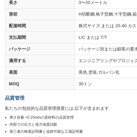
長さ
3〜20メートル
形状
H切断鋼,格子型鋼,十字型鋼,
配達時間
株式サイズ,または 20-40 カ
支払期間
L/C または T/T
パッケージ
パッケージ別または顧客の要
適用する
エンジニアリングやプロジェク
表面
黒色,塗装,ガルバン化
MOQ
30トン
品質管理
私たちの包括的な品質管理措置には,以下が含まれます.
厚さ容量 <0.25mmの原材料の品質管理
内部での出力と張力強度試験
第三者の検査証明書と追跡可能な工場証明書