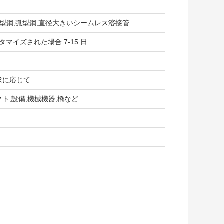
箱型鋼,弧型鋼,直径大きいシームレス溶接管
スタマイズされた場合 7-15 日
求に応じて
ト,設備,機械機器,橋など