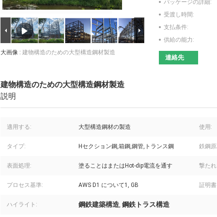
パッケージの詳細:
受渡し時間:
支払条件:
供給の能力:
大画像 :
建物構造のための大型構造鋼材製造
連絡先
建物構造のための大型構造鋼材製造
説明
適用する:
大型構造鋼材の製造
使用:
タイプ:
Hセクション鋼,箱鋼,鋼管,トランス鋼
鉄鋼原
表面処理:
塗ることはまたはHot-dip電流を通す
撃たれ
プロセス基準:
AWS D1 について1, GB
証明書
鋼鉄建築構造
鋼鉄トラス構造
ハイライト:
,