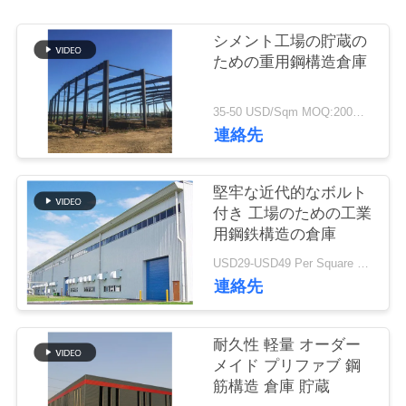
い
て
シメント工場の貯蔵の
ための重用鋼構造倉庫
工
35-50 USD/Sqm MOQ:200平方メートル
連絡先
場
旅
堅牢な近代的なボルト
行
付き 工場のための工業
用鋼鉄構造の倉庫
USD29-USD49 Per Square Meter MOQ:200平方メートル
品
連絡先
質
管
耐久性 軽量 オーダー
メイド プリファブ 鋼
理
筋構造 倉庫 貯蔵