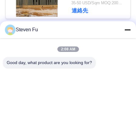
35-50 USD/Sqm MOQ:200平方メートル
連絡先
私
達
Steven Fu
人気カテゴリ
すべて
に
連
2:08 AM
鋼構造倉庫
鉄骨構造の研修会
絡
Good day, what product are you looking for?
し
鉄骨構造の構造
鉄骨構造の製作
な
プレハブの鉄骨フレ
PEBの鋼鉄建物
さ
ームの建物
い
構造スチールのビー
鉄骨構造の格納庫
ム
ニ