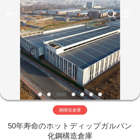
ー.
Copyright
©
2019
-
2026
Qingdao
Ruly
家
Steel
Engineering
Co.,Ltd.
All
Rights
Reserved.
プ
ロ
ダ
ク
ト
鋼構造倉庫
50年寿命のホットディップガルバン
ビ
化鋼構造倉庫