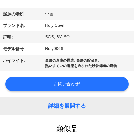
デ
オ
起源の場所:
中国
Ruly Steel
ブランド名:
VR
SGS, BV,ISO
証明:
シ
Ruly0066
モデル番号:
ョ
,
,
ハイライト:
金属の倉庫の構造
金属の貯蔵倉
ー
熱いすくいの電流を通された鉄骨構造の建物
お問い合わせ!
私
達
詳細を展開する
に
つ
類似品