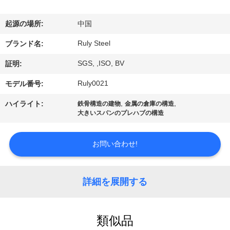
デ
オ
起源の場所:
中国
Ruly Steel
ブランド名:
VR
SGS, ,ISO, BV
証明:
シ
Ruly0021
モデル番号:
ョ
,
,
ハイライト:
鉄骨構造の建物
金属の倉庫の構造
ー
大きいスパンのプレハブの構造
お問い合わせ!
私
達
詳細を展開する
に
つ
類似品