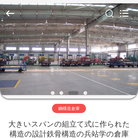
ー.
Copyright
©
2019
-
2026
Qingdao
Ruly
家
Steel
Engineering
Co.,Ltd.
All
Rights
Reserved.
プ
ロ
ダ
ク
ト
鋼構造倉庫
大きいスパンの組立て式に作られた
ビ
構造の設計鉄骨構造の兵站学の倉庫