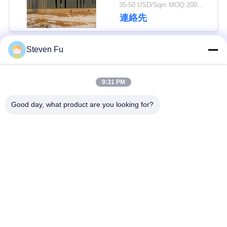
35-50 USD/Sqm MOQ:200平方メートル
連絡先
私
達
Steven Fu
人気カテゴリ
すべて
に
連
9:31 PM
鋼構造倉庫
鉄骨構造の研修会
絡
Good day, what product are you looking for?
し
鉄骨構造の構造
鉄骨構造の製作
な
プレハブの鉄骨フレ
PEBの鋼鉄建物
さ
ームの建物
い
構造スチールのビー
鉄骨構造の格納庫
ム
ニ