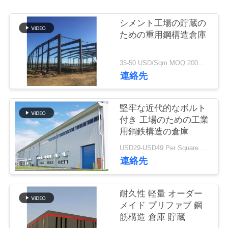
い
て
シメント工場の貯蔵の
ための重用鋼構造倉庫
工
35-50 USD/Sqm MOQ:200平方メートル
連絡先
場
旅
堅牢な近代的なボルト
行
付き 工場のための工業
用鋼鉄構造の倉庫
USD29-USD49 Per Square Meter MOQ:200平方メートル
品
連絡先
質
管
耐久性 軽量 オーダー
メイド プリファブ 鋼
理
筋構造 倉庫 貯蔵