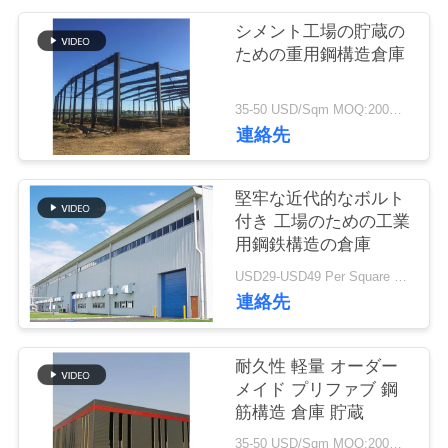
い
シメント工場の貯蔵の
て
ための重用鋼構造倉庫
工
35-50 USD/Sqm MOQ:200平方メートル
連絡先
場
旅
堅牢な近代的なボルト
付き 工場のための工業
行
用鋼鉄構造の倉庫
USD29-USD49 Per Square Meter MOQ:200平方メートル
品
連絡先
質
耐久性 軽量 オーダー
管
メイド プリファブ 鋼
筋構造 倉庫 貯蔵
理
35-50 USD/Sqm MOQ:200平方メートル