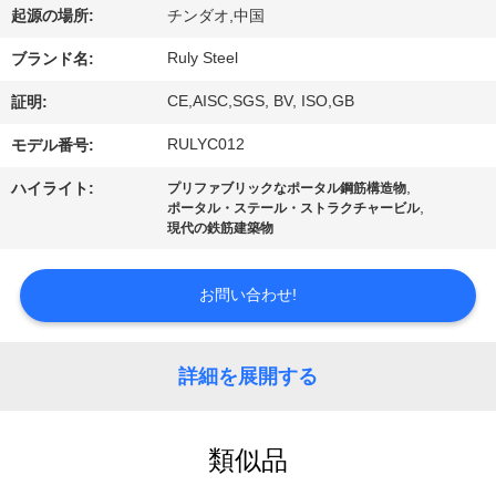
デ
起源の場所:
チンダオ,中国
オ
Ruly Steel
ブランド名:
CE,AISC,SGS, BV, ISO,GB
証明:
VR
RULYC012
モデル番号:
シ
,
ハイライト:
プリファブリックなポータル鋼筋構造物
ョ
,
ポータル・ステール・ストラクチャービル
現代の鉄筋建築物
ー
お問い合わせ!
私
達
詳細を展開する
に
つ
類似品