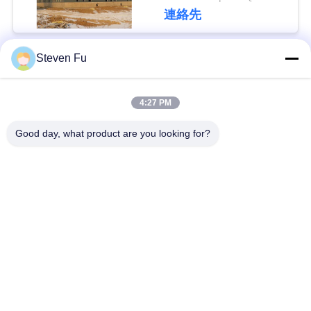
連絡先
私
達
Steven Fu
人気カテゴリ
すべて
に
4:27 PM
連
鋼構造倉庫
鉄骨構造の研修会
Good day, what product are you looking for?
絡
鉄骨構造の構造
鉄骨構造の製作
し
な
プレハブの鉄骨フレ
PEBの鋼鉄建物
ームの建物
さ
い
構造スチールのビー
鉄骨構造の格納庫
ム
ニ