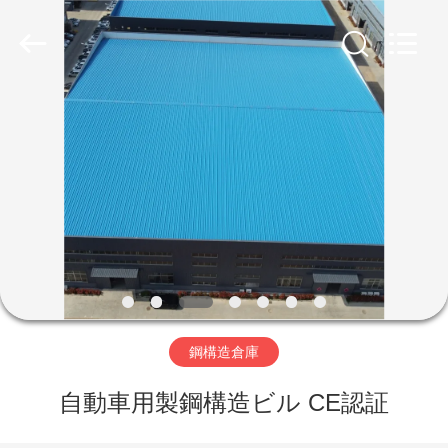
ー.
Copyright
©
2019
-
2026
Qingdao
Ruly
家
Steel
Engineering
Co.,Ltd.
All
Rights
Reserved.
プ
ロ
ダ
ク
ト
鋼構造倉庫
自動車用製鋼構造ビル CE認証
ビ