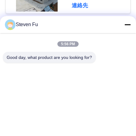
連絡先
私
達
Steven Fu
人気カテゴリ
すべて
に
5:56 PM
連
鋼構造倉庫
鉄骨構造の研修会
Good day, what product are you looking for?
絡
鉄骨構造の構造
鉄骨構造の製作
し
な
プレハブの鉄骨フレ
PEBの鋼鉄建物
ームの建物
さ
い
構造スチールのビー
鉄骨構造の格納庫
ム
ニ