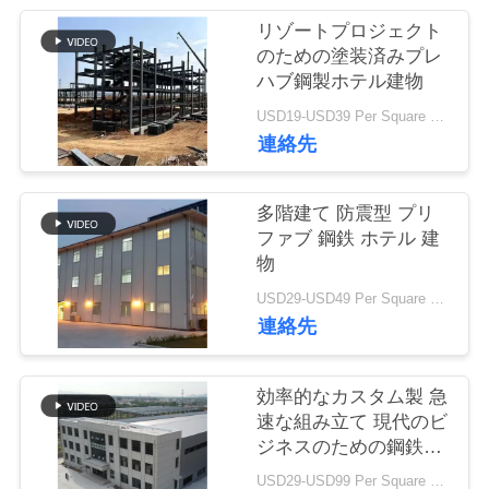
い
リゾートプロジェクト
て
のための塗装済みプレ
ハブ鋼製ホテル建物
工
USD19-USD39 Per Square Meter MOQ:200平方メートル
連絡先
場
旅
多階建て 防震型 プリ
ファブ 鋼鉄 ホテル 建
行
物
USD29-USD49 Per Square Meter MOQ:200平方メートル
品
連絡先
質
効率的なカスタム製 急
管
速な組み立て 現代のビ
ジネスのための鋼鉄オ
理
フィスビル
USD29-USD99 Per Square Meter MOQ:200平方メートル