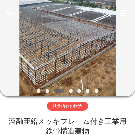
ー.
Copyright
©
2019
-
2026
Qingdao
Ruly
家
Steel
Engineering
Co.,Ltd.
All
Rights
Reserved.
プ
ロ
ダ
ク
ト
鉄骨構造の構造
溶融亜鉛メッキフレーム付き工業用
ビ
鉄骨構造建物