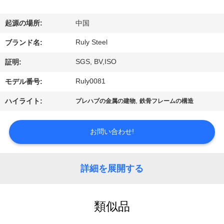
デ
オ
起源の場所:
中国
Ruly Steel
ブランド名:
VR
SGS, BV,ISO
証明:
シ
Ruly0081
モデル番号:
ョ
,
ハイライト:
プレハブの金属の建物
鉄骨フレームの構造
ー
お問い合わせ!
私
達
詳細を展開する
に
つ
類似品